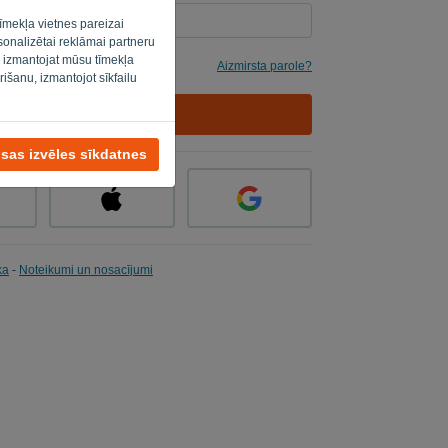
īmekļa vietnes pareizai
rsonalizētai reklāmai partneru
s izmantojat mūsu tīmekļa
Aizmirsta parole?
rišanu, izmantojot sīkfailu
PIERAKSTĪTIES
isas izvēles sīkdatnes
ka
-
Noteikumi un nosacījumi