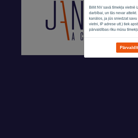
Billit NV savā tīmekļa vietnē
darbībai, un tās nevar atteikt
kanālos, ja jūs sniedzat savu
vietni, IP adrese utt.) tiek ap
pārvaldības rīku mūsu tīmekļ
Pārvaldī