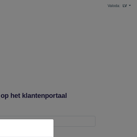
Valoda:
LV
p het klantenportaal