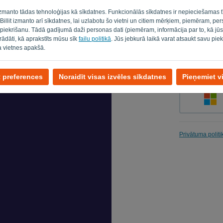
 izmanto tādas tehnoloģijas kā sīkdatnes. Funkcionālās sīkdatnes ir nepieciešamas t
. Billit izmanto arī sīkdatnes, lai uzlabotu šo vietni un citiem mērķiem, piemēram, pe
 piekrišanu. Tādā gadījumā daži personas dati (piemēram, informācija par to, kā jū
Atgādināt
strādāti, kā aprakstīts mūsu sīk
failu politikā
. Jūs jebkurā laikā varat atsaukt savu piek
a vietnes apakšā.
t preferences
Noraidīt visas izvēles sīkdatnes
Pieņemiet v
Privātuma politi