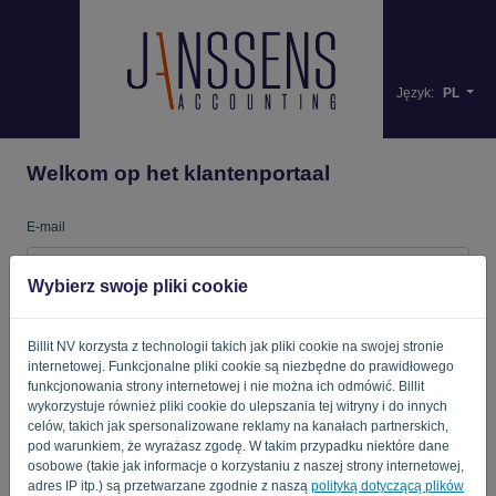
Język:
PL
Welkom op het klantenportaal
E-mail
Wybierz swoje pliki cookie
Hasło
Billit NV korzysta z technologii takich jak pliki cookie na swojej stronie
internetowej. Funkcjonalne pliki cookie są niezbędne do prawidłowego
funkcjonowania strony internetowej i nie można ich odmówić. Billit
Przypomnij mi
Zapomniane hasło?
wykorzystuje również pliki cookie do ulepszania tej witryny i do innych
celów, takich jak spersonalizowane reklamy na kanałach partnerskich,
pod warunkiem, że wyrażasz zgodę. W takim przypadku niektóre dane
ZALOGUJ SIĘ
osobowe (takie jak informacje o korzystaniu z naszej strony internetowej,
adres IP itp.) są przetwarzane zgodnie z naszą
polityką dotyczącą plików