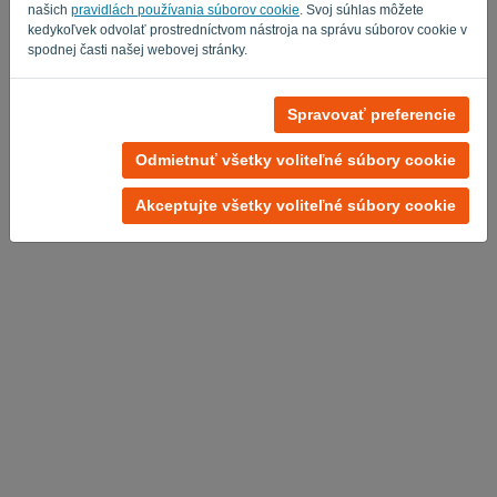
našich
pravidlách používania súborov cookie
. Svoj súhlas môžete
kedykoľvek odvolať prostredníctvom nástroja na správu súborov cookie v
spodnej časti našej webovej stránky.
Spravovať preferencie
Zásady ochrany osobných údajov
-
Obchodné podmienky
Odmietnuť všetky voliteľné súbory cookie
Akceptujte všetky voliteľné súbory cookie