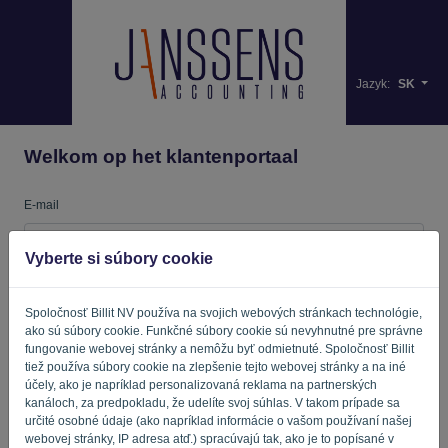
Jazyk:
SK
Welkom op het klantenportaal
E-mail
Vyberte si súbory cookie
Heslo
Spoločnosť Billit NV používa na svojich webových stránkach technológie,
ako sú súbory cookie. Funkčné súbory cookie sú nevyhnutné pre správne
fungovanie webovej stránky a nemôžu byť odmietnuté. Spoločnosť Billit
Pripomínajte mi
Zabudnuté heslo?
tiež používa súbory cookie na zlepšenie tejto webovej stránky a na iné
účely, ako je napríklad personalizovaná reklama na partnerských
kanáloch, za predpokladu, že udelíte svoj súhlas. V takom prípade sa
PRIHLÁSIŤ SA
určité osobné údaje (ako napríklad informácie o vašom používaní našej
webovej stránky, IP adresa atď.) spracúvajú tak, ako je to popísané v