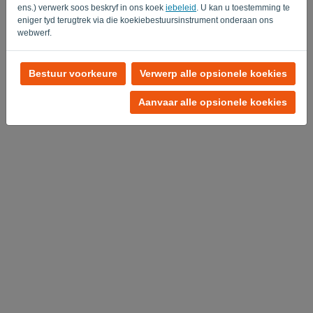
Privacy Policy
Terms of Service
-
.
ens.) verwerk soos beskryf in ons koek
iebeleid
. U kan u toestemming te
eniger tyd terugtrek via die koekiebestuursinstrument onderaan ons
webwerf.
Bestuur voorkeure
Verwerp alle opsionele koekies
Aanvaar alle opsionele koekies