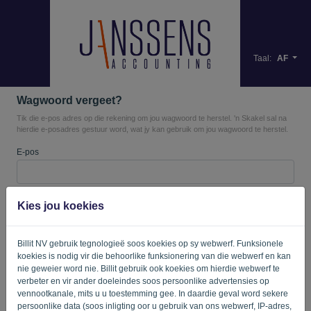
Taal:
AF
Wagwoord vergeet?
Tik die e-pos adres op die rekening om jou wagwoord te herstel. 'n Skakel sal na
hierdie e-posadres gestuur word, wat jy kan gebruik om jou wagwoord te herstel.
E-pos
Is jy nie 'n rekenaar nie? Vul '
' in.
Kies jou koekies
Billit NV gebruik tegnologieë soos koekies op sy webwerf. Funksionele
koekies is nodig vir die behoorlike funksionering van die webwerf en kan
STUUR SKAKEL
nie geweier word nie. Billit gebruik ook koekies om hierdie webwerf te
verbeter en vir ander doeleindes soos persoonlike advertensies op
Terug na die aanmeldbladsy
vennootkanale, mits u u toestemming gee. In daardie geval word sekere
persoonlike data (soos inligting oor u gebruik van ons webwerf, IP-adres,