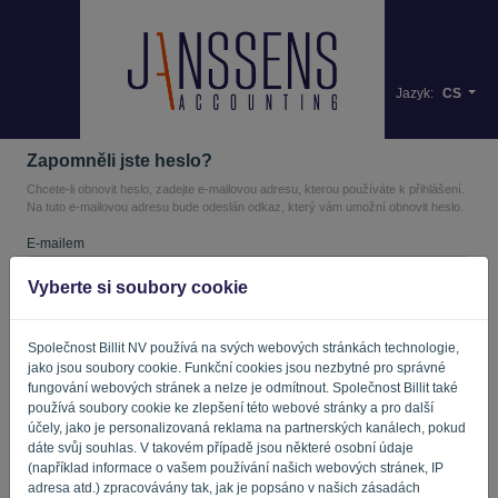
Jazyk:
CS
Zapomněli jste heslo?
Chcete-li obnovit heslo, zadejte e-mailovou adresu, kterou používáte k přihlášení.
Na tuto e-mailovou adresu bude odeslán odkaz, který vám umožní obnovit heslo.
E-mailem
Vyberte si soubory cookie
Nejste počítač? Vyplňte '
'.
Společnost Billit NV používá na svých webových stránkách technologie,
jako jsou soubory cookie. Funkční cookies jsou nezbytné pro správné
fungování webových stránek a nelze je odmítnout. Společnost Billit také
používá soubory cookie ke zlepšení této webové stránky a pro další
ODESLAT ODKAZ
účely, jako je personalizovaná reklama na partnerských kanálech, pokud
dáte svůj souhlas. V takovém případě jsou některé osobní údaje
Zpět na přihlášení
(například informace o vašem používání našich webových stránek, IP
adresa atd.) zpracovávány tak, jak je popsáno v našich zásadách