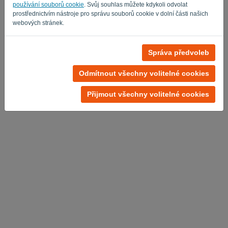
Privacy Policy
Terms of Service
-
.
používání souborů cookie
. Svůj souhlas můžete kdykoli odvolat
prostřednictvím nástroje pro správu souborů cookie v dolní části našich
webových stránek.
Správa předvoleb
Odmítnout všechny volitelné cookies
Přijmout všechny volitelné cookies