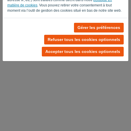
matière de cookies
. Vous pouvez retirer votre consentement à tout
Privacy Policy
Terms of Service
-
.
moment via l’outil de gestion des cookies situé en bas de notre site web.
Gérer les préférences
Refuser tous les cookies optionnels
Accepter tous les cookies optionnels