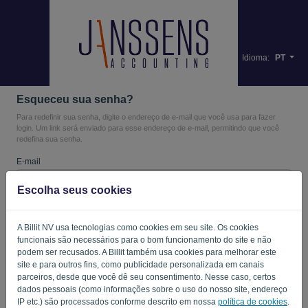
Idioma:
PT
Esqueceu sua senha?
Para redefinir sua senha, digite o endereço de e-mail que você usa para fazer
login. Um link será enviado para esse endereço de e-mail, permitindo que você
redefina sua senha.
E-mail
Escolha seus cookies
Você não é um computador? Preencha '
'.
A Billit NV usa tecnologias como cookies em seu site. Os cookies
funcionais são necessários para o bom funcionamento do site e não
podem ser recusados. A Billit também usa cookies para melhorar este
site e para outros fins, como publicidade personalizada em canais
ENVIAR LINK
parceiros, desde que você dê seu consentimento. Nesse caso, certos
dados pessoais (como informações sobre o uso do nosso site, endereço
Voltar ao login
IP etc.) são processados conforme descrito em nossa
política de cookies
.