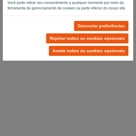
Você pode retirar seu consentimento a qualquer momento por meio da
Privacy Policy
Terms of Service
-
.
ferramenta de gerenciamento de cookies na parte inferior do nosso site.
Gerenciar preferências
Rejeitar todos os cookies opcionais
Aceite todos os cookies opcionais